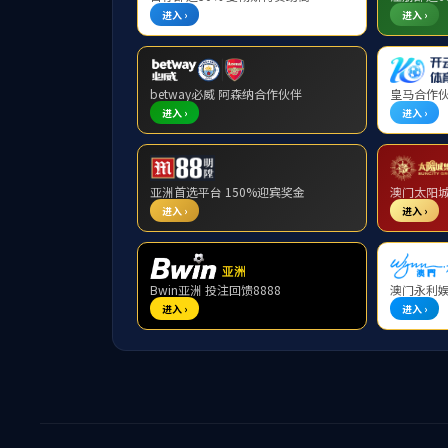
教学动态
教学动
十大体育网站 | 全球最
热烈
佳体育资讯平台推荐与
评测介绍