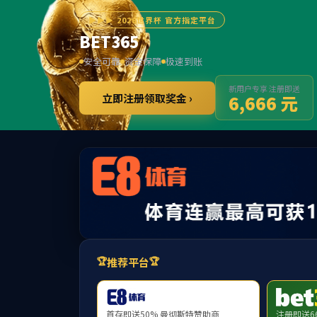
十大体育网站
首页
公司概况