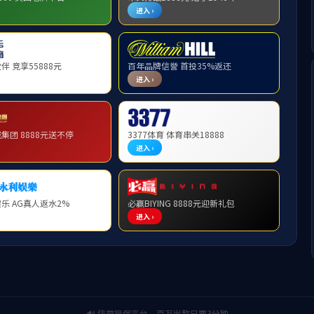
态
祝贺十大体育网站 | 全球最佳体育资讯平台推荐与评测
时间：2022年03月07日 10:56
编辑：学工