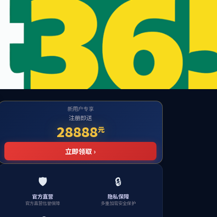
平台推荐与评测
收藏本站
经理信箱
学工在线
下载中心