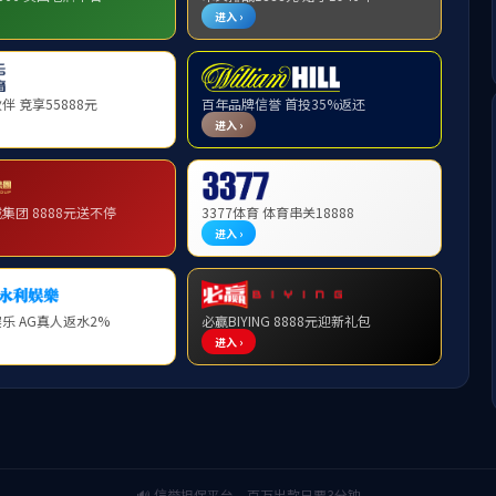
态
“计算机程序设计课程群”获批湖北高校省
时间：2024年12月25日 09:54
编辑：十大体育网站 | 全球最佳