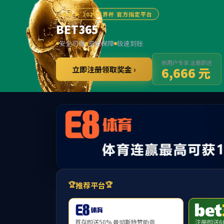
十大体育网站
首页
公司概况