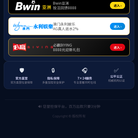
彭洪汇
明杨