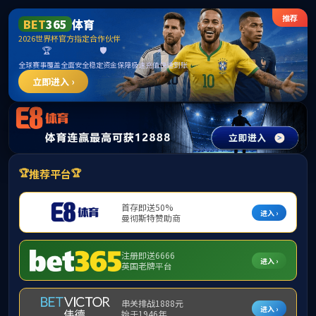
十大体育网站 | 全球最佳体育资
讯平台推荐与评测
收藏本站
经理信箱
公司概况