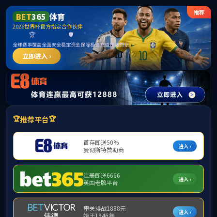
十大体育网站 | 全球最佳体育资
讯平台推荐与评测
收藏本站
经理信箱
团队队伍